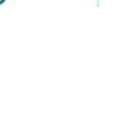
Communication Snelac
10 sept. 2024
1 min de lecture
L’ADEME a développé IMPACT