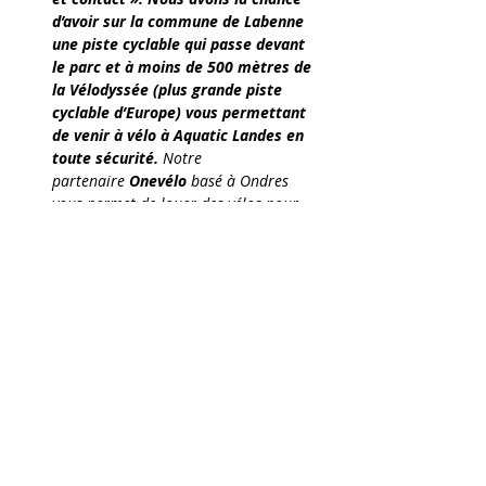
d’avoir sur la commune de Labenne 
une piste cyclable qui passe devant 
le parc et à moins de 500 mètres de 
la Vélodyssée (plus grande piste 
cyclable d’Europe) vous permettant 
de venir à vélo à Aquatic Landes en 
toute sécurité. 
Notre 
partenaire
 Onevélo 
basé à Ondres 
vous permet de louer des vélos pour 
toute la famille.
Trier vos déchets
 dans les poubelles 
dédiées sur le parc (séparation des 
bouteilles plastiques des autres 
déchets)
Limiter
 la durée des douches sur le 
site
Nos nouveaux cendriers en 
association 
avec 
TREE6CLOPE 
permettent une 
élimination des mégots séparés des 
autres déchets