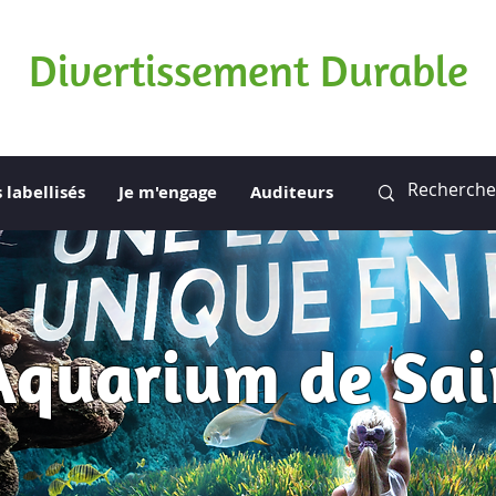
Divertissement Durable
s labellisés
Je m'engage
Auditeurs
Aquarium de Sai