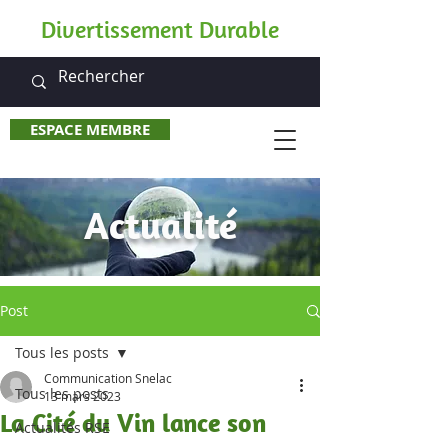
Divertissement Durable
ESPACE MEMBRE
Actualité
Post
Tous les posts
Communication Snelac
Tous les posts
13 mars 2023
La Cité du Vin lance son
Actualités RSE