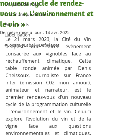
nouveau cycle de rendez-
On parle de nous
vous : « L’environnement et
Communiqué de presse
le vin »
Événements
Dernière mise à jour :
14 avr. 2025
Labellisation
Le 21 mars 2023, la Cité du Vin 
#Loisirs #Label #DefiPlanet
propose une soirée évènement 
consacrée aux vignobles face au 
réchauffement climatique. Cette 
table ronde animée par Denis 
Cheissoux, journaliste sur France 
Inter (émission C02 mon amour), 
animateur et narrateur, est le 
premier rendez-vous d’un nouveau 
cycle de la programmation culturelle 
: L’environnement et le vin. Celui-ci 
explore l’évolution du vin et de la 
vigne face aux questions 
environnementales et climatiques. 