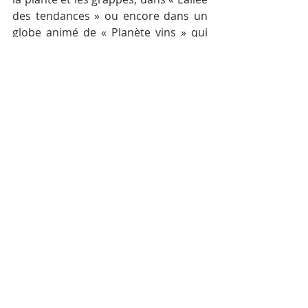
des tendances » ou encore dans un 
globe animé de « Planète vins » qui 
aborde le réchauffement climatique. 
La démarche Développement 
durable et RSE de la Cité du Vin est 
réalisée avec le soutien de la 
Distillerie Douence.
Label
La Cité du Vin
Communiqué de presse
Posts récents
Voir tout