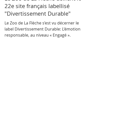
Communication Snelac
15 déc. 2025
2 min de lecture
Le Zoo de La Flèche devient le
22e site français labellisé
"Divertissement Durable"
Le Zoo de La Flèche s’est vu décerner le
label Divertissement Durable: L’émotion
responsable, au niveau « Engagé ».