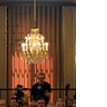
On parle de
nous
Communiqué de
presse
Événements
Labellisation
#Loisirs #Label
#DefiPlanet